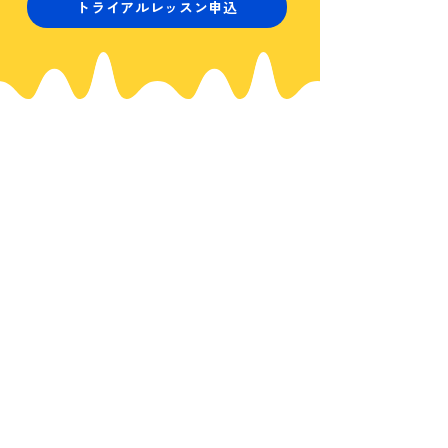
トライアルレッスン申込
miXxとは？
スケジュール
miXxについて
スケジュール
miXxの特徴
お知らせ/ブログ
お客様の声
お知らせ
レッスン詳細
講師派遣
レッスン内容
派遣詳細
クラス紹介
お問合せ/アクセス