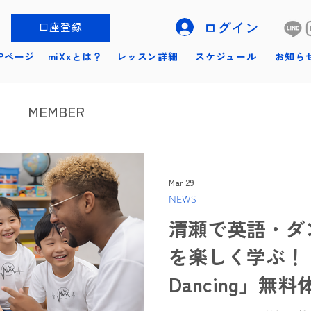
ログイン
口座登録
Pページ
miXxとは？
レッスン詳細
スケジュール
お知ら
MEMBER
Mar 29
NEWS
清瀬で英語・ダ
を楽しく学ぶ！「J
Dancing」無