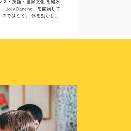
は、 ダンス・英語・世界文化 を組み
lly Dancing」を開講して
」のではなく、 体を動かしな
を大切にしたレッスンです。
にてクラスを開講しており、4
開催予定です。 Jolly
ancingは、 ダンス・英語・世界文化
nce Japanのオリジナルプロ
楽しみながら学べるよう、レ
ゲームなどを取り入れながら
。 また、英語の基礎となる
 Phonics」を取り入れ、英語
学びながら、正しい発音や読
。 英語だけ、ダンスだけで
マにしたレッスン を通して子
きます。 幼稚園児クラス