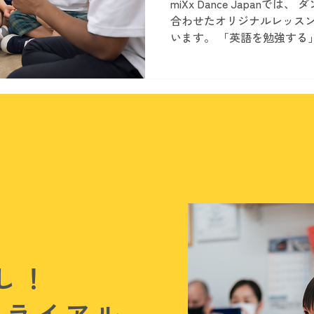
miXx Dance Japanで
合わせたオリジナルレッスン「Jo
います。 「英語を勉強する
がら楽しく英語を使う こと
現在、 清瀬ふじみ幼稚園 
月21日（火）に 無料体験会 を
Dancingとは？ Jolly D
の3つを組み合わせたmiXx Da
グラムです。 子どもたちが
ッスンでは音楽やダンス、
自然に英語に触れていきます
フォニックス学習には「Jolly
の音と文字の関係を楽しく
む力の基礎も育てていきます
はなく、 世界の文化をテー
どもたちの好奇心を広げてい
し！
（年中・年長）...
トライアル